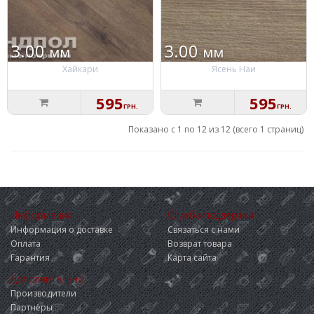
3.00
3.00
мм
мм
Хайкари
Ясень Наи
595
595
ГРН.
ГРН.
Показано с 1 по 12 из 12 (всего 1 страниц)
Информация
Служба поддержки
Информация о доставке
Связаться с нами
Оплата
Возврат товара
Гарантия
Карта сайта
Дополнительно
Производители
Партнёры