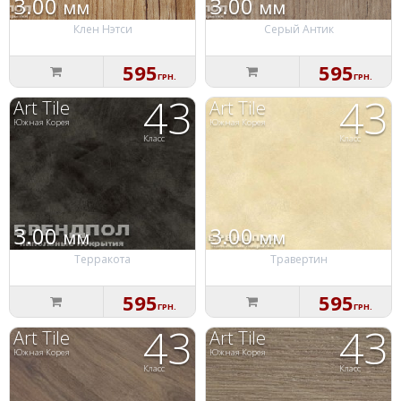
3.00
3.00
мм
мм
Клен Нэтси
Серый Антик
595
595
ГРН.
ГРН.
43
43
Art Tile
Art Tile
Южная Корея
Южная Корея
Класс
Класс
3.00
3.00
мм
мм
Терракота
Травертин
595
595
ГРН.
ГРН.
43
43
Art Tile
Art Tile
Южная Корея
Южная Корея
Класс
Класс