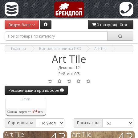
Видео-блог:
0 товар(ов) - 0грн.
Главная
Виниловая плитка ПВХ
Art Tile
Art Tile
Декоров-12
Рейтинг 0/5
Рекомендации при выборе
3mm
595
Южная Корея от
грн
Сортировать:
Показывать:
43
43
Art Tile
Art Tile