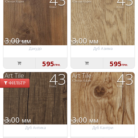
Южная Корея
Южная Корея
Класс
Класс
3.00
3.00
мм
мм
Дакудо
Дуб Азима
595
595
ГРН.
ГРН.
43
43
Art Tile
Art Tile
Южная Корея
Южная Корея
ФИЛЬТР
Класс
Класс
3.00
3.00
мм
мм
Дуб Антика
Дуб Кантри