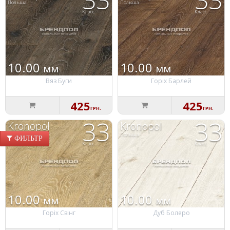
Польша
Польша
Класс
Класс
10.00
10.00
мм
мм
Вяз Буги
Горіх Барлей
425
425
ГРН.
ГРН.
33
33
Kronopol
Kronopol
Польша
Польша
ФИЛЬТР
Класс
Класс
10.00
10.00
мм
мм
Горіх Свінг
Дуб Болеро