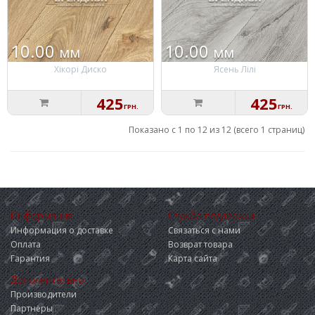
10.00
10.00
мм
мм
Хікорі Диско
Ясень Лілі
425
425
ГРН.
ГРН.
Показано с 1 по 12 из 12 (всего 1 страниц)
Информация
Служба поддержки
Информация о доставке
Связаться с нами
Оплата
Возврат товара
Гарантия
Карта сайта
Дополнительно
Производители
Партнёры