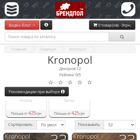
Видео-блог:
0 товар(ов) - 0грн.
Главная
Ламинат
Kronopol
Kronopol
Декоров-12
Рейтинг 0/5
Рекомендации при выборе
Aroma
Senso
425
425
Польша от
грн
Польша от
грн
Сортировать:
Показывать:
33
33
Kronopol
Kronopol